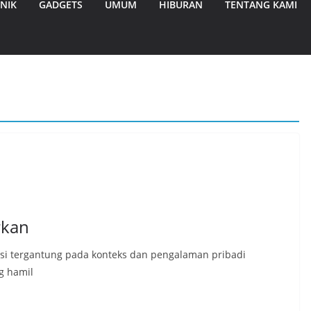
NIK
GADGETS
UMUM
HIBURAN
TENTANG KAMI
rkan
asi tergantung pada konteks dan pengalaman pribadi
g hamil