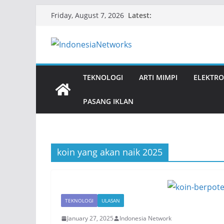
Skip
Latest:
Friday, August 7, 2026
to
content
TEKNOLOGI
ARTI MIMPI
ELEKTRO
PASANG IKLAN
koin yang akan naik 2025
TEKNOLOGI
ULASAN
January 27, 2025
Indonesia Network