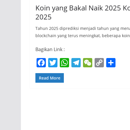
Koin yang Bakal Naik 2025 K
2025
Tahun 2025 diprediksi menjadi tahun yang mena
blockchain yang terus meningkat, beberapa koin
Bagikan Link :
F
T
W
T
W
C
S
a
w
h
el
e
o
h
c
itt
at
e
C
p
ar
Read More
e
er
s
gr
h
y
e
b
A
a
at
Li
o
p
m
n
o
p
k
k