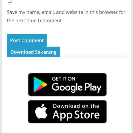
Save my name, email, and website in this browser for
the next time I comment.
Download Sekarang