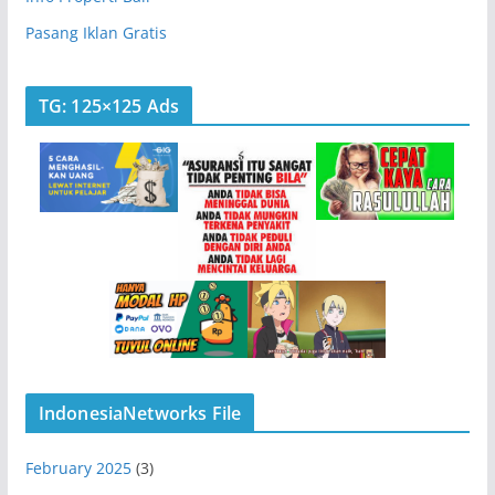
Pasang Iklan Gratis
TG: 125×125 Ads
IndonesiaNetworks File
February 2025
(3)