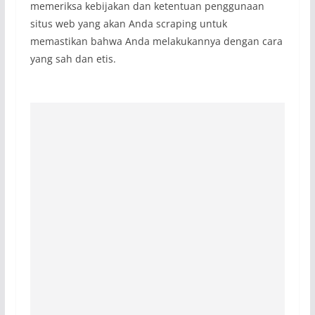
memeriksa kebijakan dan ketentuan penggunaan
situs web yang akan Anda scraping untuk
memastikan bahwa Anda melakukannya dengan cara
yang sah dan etis.