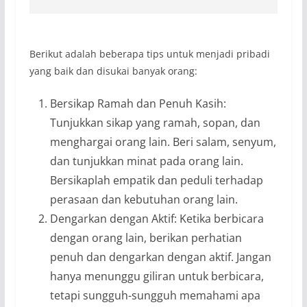
Berikut adalah beberapa tips untuk menjadi pribadi
yang baik dan disukai banyak orang:
Bersikap Ramah dan Penuh Kasih:
Tunjukkan sikap yang ramah, sopan, dan
menghargai orang lain. Beri salam, senyum,
dan tunjukkan minat pada orang lain.
Bersikaplah empatik dan peduli terhadap
perasaan dan kebutuhan orang lain.
Dengarkan dengan Aktif: Ketika berbicara
dengan orang lain, berikan perhatian
penuh dan dengarkan dengan aktif. Jangan
hanya menunggu giliran untuk berbicara,
tetapi sungguh-sungguh memahami apa