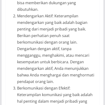
bisa memberikan dukungan yang
dibutuhkan.
Mendengarkan Aktif: Keterampilan
mendengarkan yang baik adalah bagian
penting dari menjadi pribadi yang baik.
Berikan perhatian penuh saat
berkomunikasi dengan orang lain.
Dengarkan dengan aktif, tanpa
mengganggu, menghakimi, atau mencari
kesempatan untuk berbicara. Dengan
mendengarkan aktif, Anda menunjukkan
bahwa Anda menghargai dan menghormati
pendapat orang lain.
Berkomunikasi dengan Efektif:
Keterampilan komunikasi yang baik adalah
hal penting dalam menjadi pribadi yang