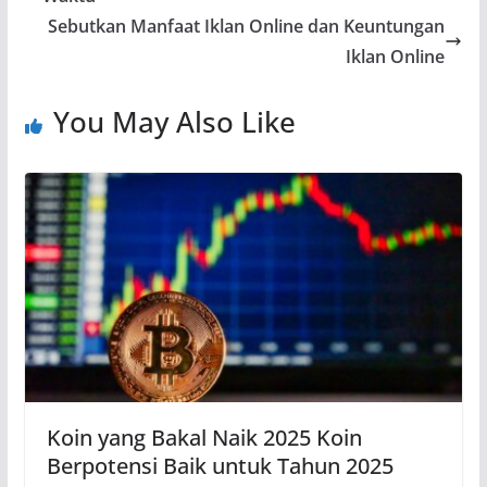
o
p
m
n
Sebutkan Manfaat Iklan Online dan Keuntungan
o
p
k
Iklan Online
k
You May Also Like
Koin yang Bakal Naik 2025 Koin
Berpotensi Baik untuk Tahun 2025