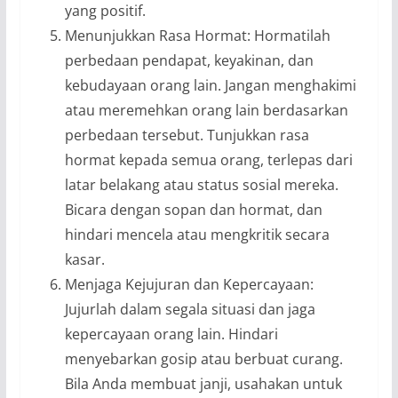
yang positif.
Menunjukkan Rasa Hormat: Hormatilah
perbedaan pendapat, keyakinan, dan
kebudayaan orang lain. Jangan menghakimi
atau meremehkan orang lain berdasarkan
perbedaan tersebut. Tunjukkan rasa
hormat kepada semua orang, terlepas dari
latar belakang atau status sosial mereka.
Bicara dengan sopan dan hormat, dan
hindari mencela atau mengkritik secara
kasar.
Menjaga Kejujuran dan Kepercayaan:
Jujurlah dalam segala situasi dan jaga
kepercayaan orang lain. Hindari
menyebarkan gosip atau berbuat curang.
Bila Anda membuat janji, usahakan untuk