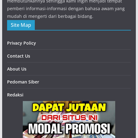
membutuhkannya sehingga kami ingin menjadi tempat
pemberi informasi-informasi dengan bahasa awam yang
mudah di mengerti dari berbagai bidang.
Site Map
Privacy Policy
Contact Us
About Us
Pedoman Siber
Redaksi