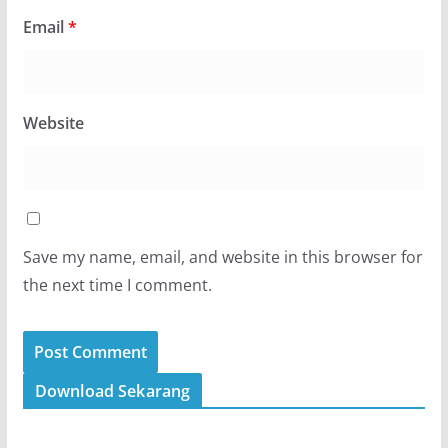
Email
*
Website
Save my name, email, and website in this browser for
the next time I comment.
Download Sekarang