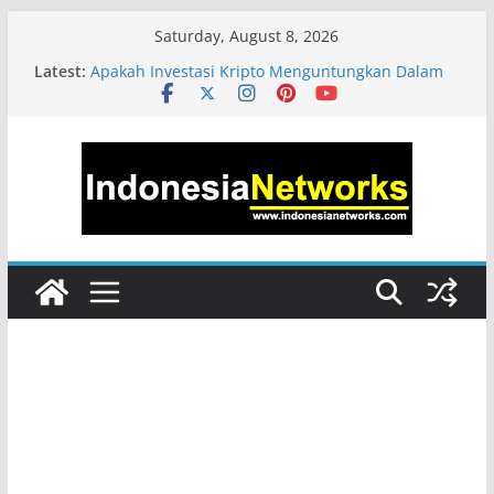
Skip
Saturday, August 8, 2026
to
Apakah Masih Layak Pasang Iklan Online di
Latest:
Tahun 2025
content
Apakah Investasi Kripto Menguntungkan Dalam
Jangka Panjang
Koin yang Bakal Naik 2025 Koin Berpotensi Baik
untuk Tahun 2025
Pasang Iklan dari Live TikTok Langsung Tayang
Selamanya
Angkutan Umum dari Singaraja ke Gilimanuk
2025 Cepat Langsung Tujuan