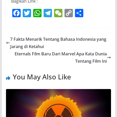
Bagikan Link :
F
T
W
T
W
C
S
a
w
h
el
e
o
h
c
itt
at
e
C
p
ar
e
er
s
gr
h
y
e
7 Fakta Menarik Tentang Bahasa Indonesia yang
b
A
a
at
Li
Jarang di Ketahui
o
p
m
n
Eternals Film Baru Dari Marvel Apa Kata Dunia
o
p
k
Tentang Film Ini
k
You May Also Like