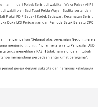
ian ini dari Polsek Seririt di wakilkan Waka Polsek AKP I
it di wakili oleh Bati Tuud Pelda Wayan Budika serta dan
ali Fraksi PDIP Bapak I Kadek Setiawan, Kecamatan Seririt,
 Suka Duka LKS Perjuangan dan Pemuda Batak Bersatu DPC
awan menyampaikan “Selamat atas peresmian Gedung gereja
ama menjunjung tinggi 4 pilar negara yaitu Pancasila, UUD
erta terus memelihara KASIH tidak hanya di dalam tubuh
tar tanpa memandang perbedaan antar umat beragama“.
eh jemaat gereja dengan sukacita dan harmonis kekeluarga