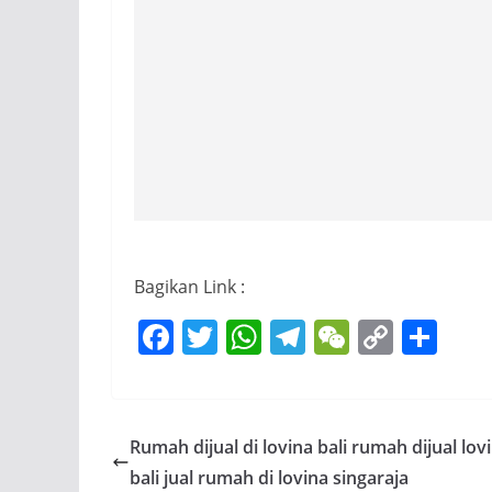
Bagikan Link :
F
T
W
T
W
C
S
a
w
h
el
e
o
h
c
itt
at
e
C
p
ar
e
er
s
gr
h
y
e
Rumah dijual di lovina bali rumah dijual lov
b
A
a
at
Li
bali jual rumah di lovina singaraja