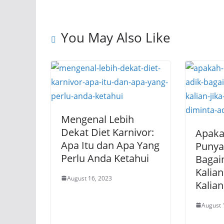
o
p
m
n
o
p
k
You May Also Like
k
Mengenal Lebih
Dekat Diet Karnivor:
Apaka
Apa Itu dan Apa Yang
Punya
Perlu Anda Ketahui
Bagai
Kalian
August 16, 2023
Kalia
August 