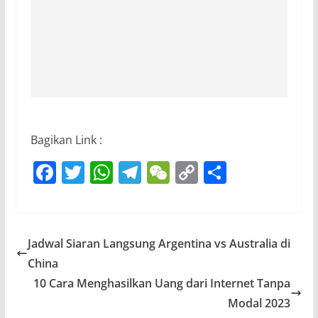
Bagikan Link :
F
T
W
T
W
C
S
a
w
h
el
e
o
h
c
itt
at
e
C
p
ar
e
er
s
gr
h
y
e
Jadwal Siaran Langsung Argentina vs Australia di
b
A
a
at
Li
China
o
p
m
n
10 Cara Menghasilkan Uang dari Internet Tanpa
o
p
k
Modal 2023