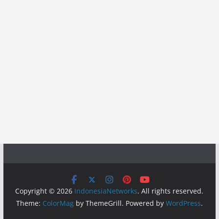
Copyright © 2026
IndonesiaNetworks
. All rights reserved.
Theme:
ColorMag
by ThemeGrill. Powered by
WordPress
.