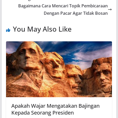
o
p
m
n
Bagaimana Cara Mencari Topik Pembicaraan
o
p
k
Dengan Pacar Agar Tidak Bosan
k
You May Also Like
Apakah Wajar Mengatakan Bajingan
Kepada Seorang Presiden