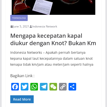
TEKNOLOGI
June 5, 2021
Indonesia Network
Mengapa kecepatan kapal
diukur dengan Knot? Bukan Km
Indonesia Networks – Apakah pernah bertanya
kepana kapal laut kecepatannya dalam satuan knot
kenapa tidak km/jam atau meter/jam seperti halnya
Bagikan Link :
F
T
W
T
W
C
S
a
w
h
el
e
o
h
c
itt
at
e
C
p
ar
Read More