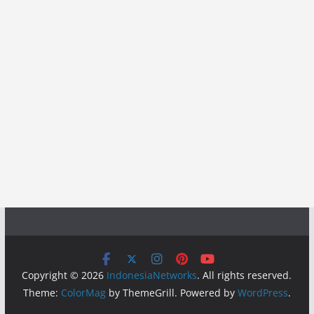
Copyright © 2026
IndonesiaNetworks
. All rights reserved.
Theme:
ColorMag
by ThemeGrill. Powered by
WordPress
.