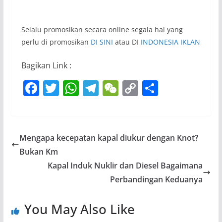
Selalu promosikan secara online segala hal yang
perlu di promosikan
DI SINI
atau DI
INDONESIA IKLAN
Bagikan Link :
F
T
W
T
W
C
S
a
w
h
el
e
o
h
c
itt
at
e
C
p
ar
e
er
s
gr
h
y
e
Mengapa kecepatan kapal diukur dengan Knot?
b
A
a
at
Li
Bukan Km
o
p
m
n
Kapal Induk Nuklir dan Diesel Bagaimana
o
p
k
Perbandingan Keduanya
k
You May Also Like