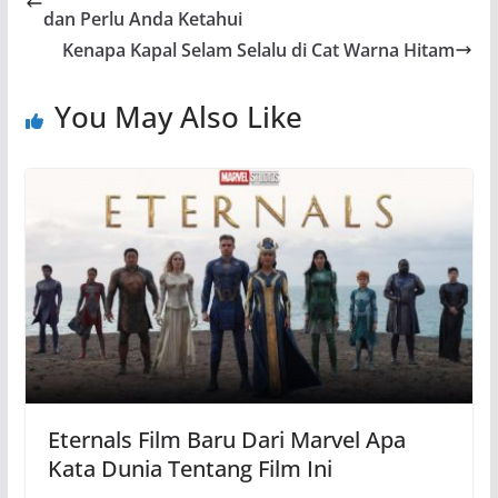
b
A
a
at
Li
dan Perlu Anda Ketahui
o
p
m
n
Kenapa Kapal Selam Selalu di Cat Warna Hitam
o
p
k
You May Also Like
k
Eternals Film Baru Dari Marvel Apa
Kata Dunia Tentang Film Ini