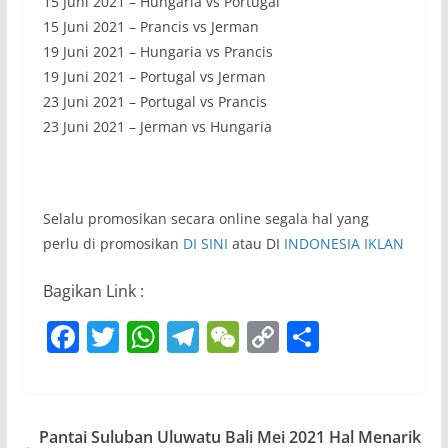
15 Juni 2021 – Hungaria vs Portugal
15 Juni 2021 – Prancis vs Jerman
19 Juni 2021 – Hungaria vs Prancis
19 Juni 2021 – Portugal vs Jerman
23 Juni 2021 – Portugal vs Prancis
23 Juni 2021 – Jerman vs Hungaria
Selalu promosikan secara online segala hal yang
perlu di promosikan
DI SINI
atau DI
INDONESIA IKLAN
Bagikan Link :
F
T
W
T
W
C
S
a
w
h
el
e
o
h
c
itt
at
e
C
p
ar
e
er
s
gr
h
y
e
Pantai Suluban Uluwatu Bali Mei 2021 Hal Menarik