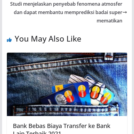
o
p
m
n
Studi menjelaskan penyebab fenomena atmosfer
o
p
k
dan dapat membantu memprediksi badai super
mematikan
k
You May Also Like
Bank Bebas Biaya Transfer ke Bank
Lain Terbaik 2021