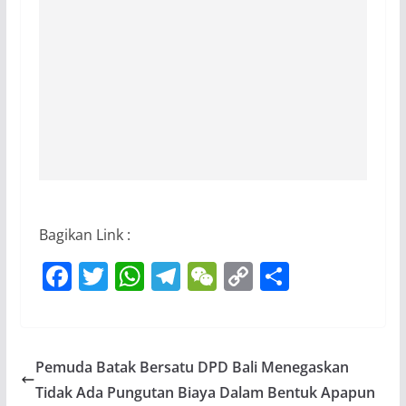
Bagikan Link :
F
T
W
T
W
C
S
a
w
h
el
e
o
h
c
itt
at
e
C
p
ar
e
er
s
gr
h
y
e
Pemuda Batak Bersatu DPD Bali Menegaskan
b
A
a
at
Li
Tidak Ada Pungutan Biaya Dalam Bentuk Apapun