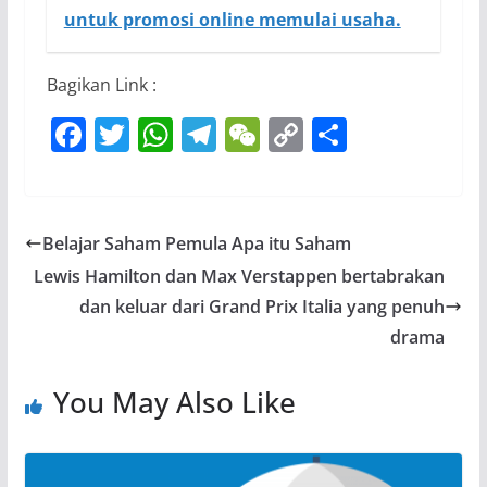
untuk promosi online memulai usaha.
Bagikan Link :
F
T
W
T
W
C
S
a
w
h
el
e
o
h
c
itt
at
e
C
p
ar
e
er
s
gr
h
y
e
Belajar Saham Pemula Apa itu Saham
b
A
a
at
Li
Lewis Hamilton dan Max Verstappen bertabrakan
o
p
m
n
dan keluar dari Grand Prix Italia yang penuh
o
p
k
drama
k
You May Also Like