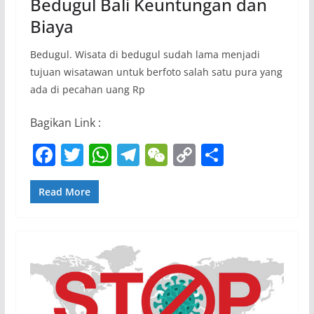
Bedugul Bali Keuntungan dan
Biaya
Bedugul. Wisata di bedugul sudah lama menjadi
tujuan wisatawan untuk berfoto salah satu pura yang
ada di pecahan uang Rp
Bagikan Link :
F
T
W
T
W
C
S
a
w
h
el
e
o
h
c
itt
at
e
C
p
ar
Read More
e
er
s
gr
h
y
e
b
A
a
at
Li
o
p
m
n
o
p
k
k