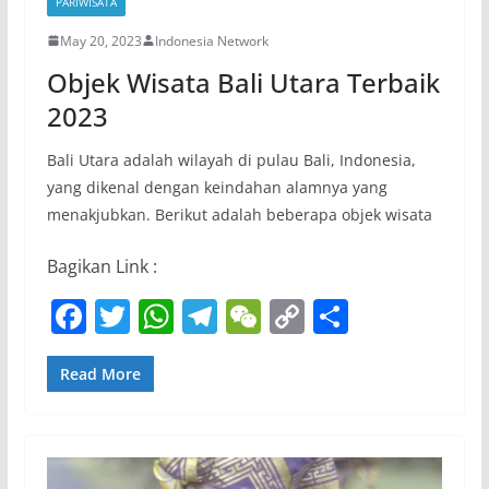
PARIWISATA
May 20, 2023
Indonesia Network
Objek Wisata Bali Utara Terbaik
2023
Bali Utara adalah wilayah di pulau Bali, Indonesia,
yang dikenal dengan keindahan alamnya yang
menakjubkan. Berikut adalah beberapa objek wisata
Bagikan Link :
F
T
W
T
W
C
S
a
w
h
el
e
o
h
c
itt
at
e
C
p
ar
Read More
e
er
s
gr
h
y
e
b
A
a
at
Li