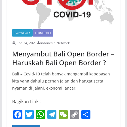
PARIWISATA
TEKNOLOGI
June 24, 2021
Indonesia Network
Menyambut Bali Open Border –
Haruskah Bali Open Border ?
Bali – Covid-19 telah banyak mengambil kebebasan
kita yang dahulu pernah jalan dan hangat serta
nyaman di jalani, ekonomi lancar,
Bagikan Link :
F
T
W
T
W
C
S
a
w
h
el
e
o
h