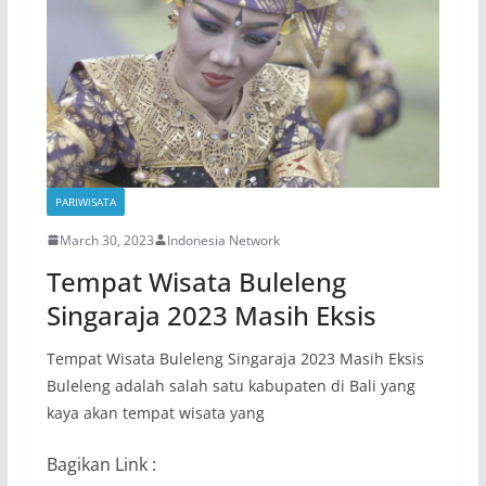
o
p
m
n
o
p
k
k
PARIWISATA
March 30, 2023
Indonesia Network
Tempat Wisata Buleleng
Singaraja 2023 Masih Eksis
Tempat Wisata Buleleng Singaraja 2023 Masih Eksis
Buleleng adalah salah satu kabupaten di Bali yang
kaya akan tempat wisata yang
Bagikan Link :