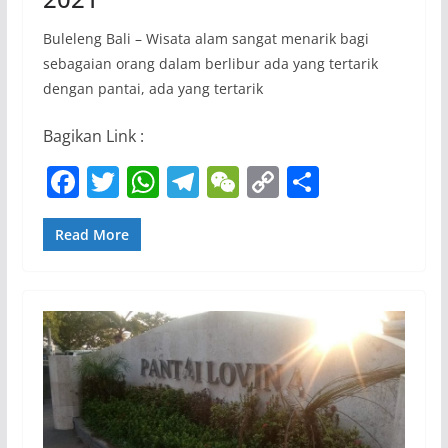
Buleleng Bali – Wisata alam sangat menarik bagi
sebagaian orang dalam berlibur ada yang tertarik
dengan pantai, ada yang tertarik
Bagikan Link :
F
T
W
T
W
C
S
a
w
h
el
e
o
h
c
itt
at
e
C
p
ar
Read More
e
er
s
gr
h
y
e
b
A
a
at
Li
o
p
m
n
o
p
k
k