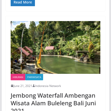
c
itt
at
e
C
p
ar
Read More
e
er
s
gr
h
y
e
b
A
a
at
Li
o
p
m
n
o
p
k
k
HIBURAN
PARIWISATA
June 21, 2021
Indonesia Network
Jembong Waterfall Ambengan
Wisata Alam Buleleng Bali Juni
2021