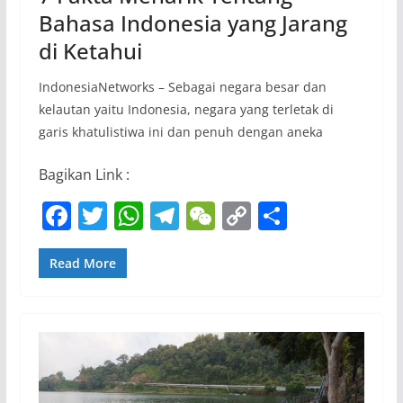
Bahasa Indonesia yang Jarang
di Ketahui
IndonesiaNetworks – Sebagai negara besar dan
kelautan yaitu Indonesia, negara yang terletak di
garis khatulistiwa ini dan penuh dengan aneka
Bagikan Link :
F
T
W
T
W
C
S
a
w
h
el
e
o
h
c
itt
at
e
C
p
ar
Read More
e
er
s
gr
h
y
e
b
A
a
at
Li
o
p
m
n
o
p
k