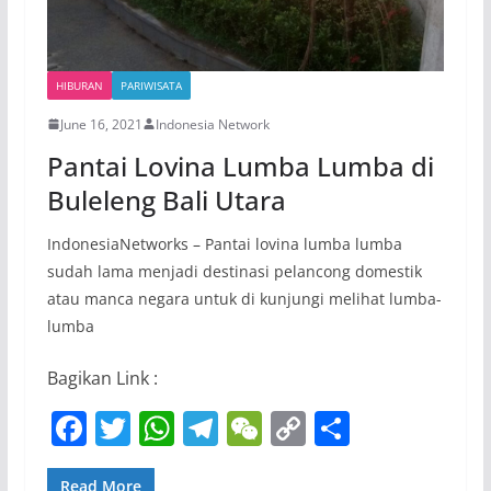
HIBURAN
PARIWISATA
June 16, 2021
Indonesia Network
Pantai Lovina Lumba Lumba di
Buleleng Bali Utara
IndonesiaNetworks – Pantai lovina lumba lumba
sudah lama menjadi destinasi pelancong domestik
atau manca negara untuk di kunjungi melihat lumba-
lumba
Bagikan Link :
F
T
W
T
W
C
S
a
w
h
el
e
o
h
Read More