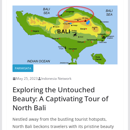
b
A
a
at
Li
o
p
m
n
o
p
k
k
PARIWISATA
May 25, 2023
Indonesia Network
Exploring the Untouched
Beauty: A Captivating Tour of
North Bali
Nestled away from the bustling tourist hotspots,
North Bali beckons travelers with its pristine beauty