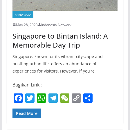
PARIWISATA
May 28, 2023
Indonesia Network
Singapore to Bintan Island: A
Memorable Day Trip
Singapore, known for its vibrant cityscape and
bustling urban life, offers an abundance of
experiences for visitors. However, if you’re
Bagikan Link :
F
T
W
T
W
C
S
a
w
h
el
e
o
h
c
itt
at
e
C
p
ar
Read More
e
er
s
gr
h
y
e